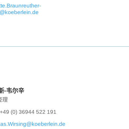
te.Braunreuther-
@koeberlein.de
斯-韦尔辛
经理
+49 (0) 36944 522 191
as.Wirsing@koeberlein.de