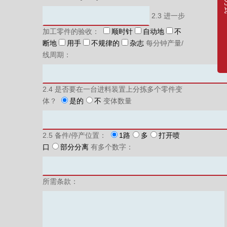
2.3 进一步
加工零件的验收：
顺时针
自动地
不
断地
用手
不规律的
杂志
每分钟产量/
线周期：
2.4 是否要在一台进料装置上分拣多个零件变
体？
是的
不
变体数量
2.5 备件/停产位置：
1路
多
打开喷
口
部分分离
有多个数字：
所需条款：