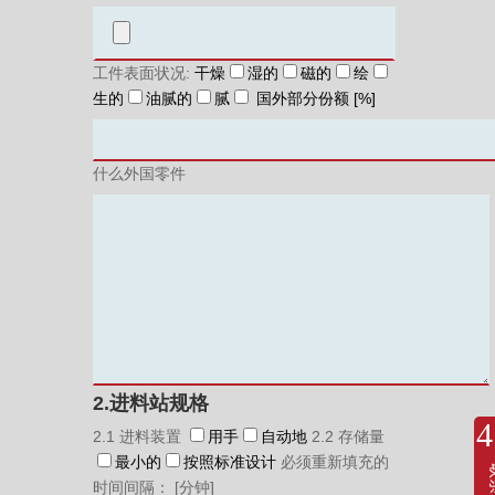
工件表面状况:
干燥
湿的
磁的
绘
生的
油腻的
腻
国外部分份额 [%]
什么外国零件
2.进料站规格
2.1 进料装置
用手
自动地
2.2 存储量
最小的
按照标准设计
必须重新填充的
联
时间间隔： [分钟]