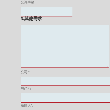
允许声级：
3.其他需求
公司*:
部门*：
联络人*: