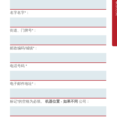
联
名字名字*：
街道、门牌号*：
邮政编码/城镇*：
电话号码 *
电子邮件地址*：
标记*的空格为必填。
机器位置 - 如果不同
公司：