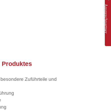
Ansprechpartner
s Produktes
 besondere Zuführteile und
ührung
e
ung