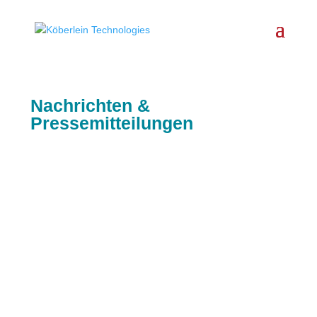
Nachrichten &
Pressemitteilungen
Wir freuen uns, zwei neue Auszubildende in
unserem Team begrüßen zu dürfen: Hannes
Luther aus Rentwertshausen startet seine