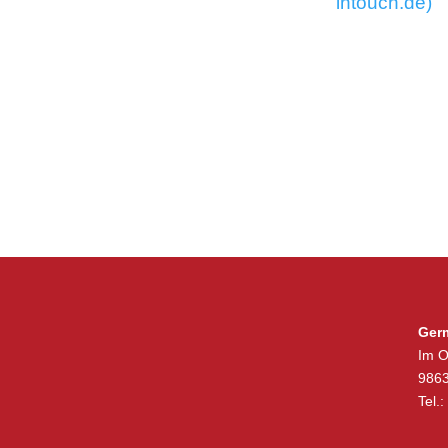
intouch.de)
Ger
Im O
9863
Tel.